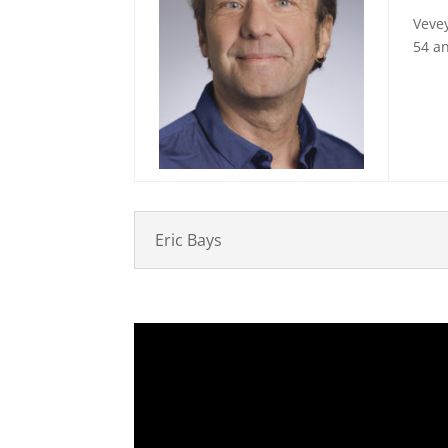
Veve
54 an
Eric Bays