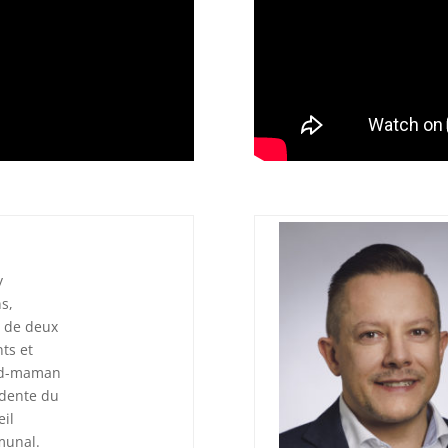
y
s,
 de deux
ts et
nd-maman
idente du
eil
unal.