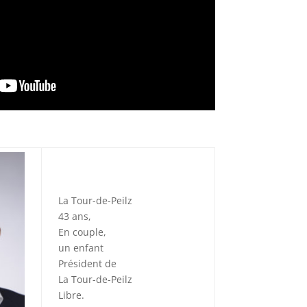
La Tour-de-Peilz
43 ans,
En couple,
un enfant
Président de
La Tour-de-Peilz
Libre.