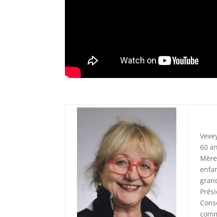
Veve
60 an
Mère
enfan
gra
Prés
Cons
comm