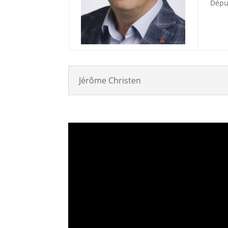
Dépu
Jérôme Christen