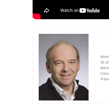
Mont
56 an
Mari
Cons
Prési