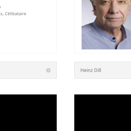
y
s, Célibataire
Heinz Dill