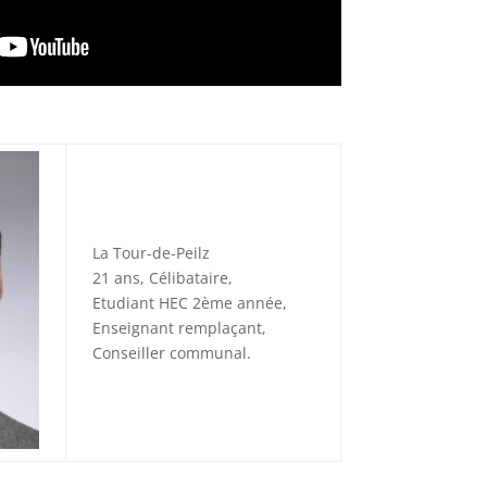
La Tour-de-Peilz
21 ans, Célibataire,
Etudiant HEC 2ème année,
Enseignant remplaçant,
Conseiller communal.