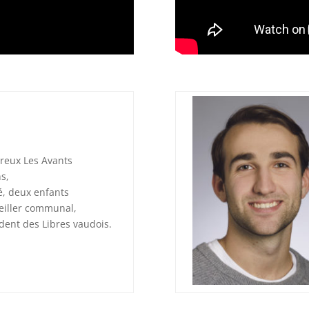
reux Les Avants
s,
é, deux enfants
eiller communal,
dent des Libres vaudois.