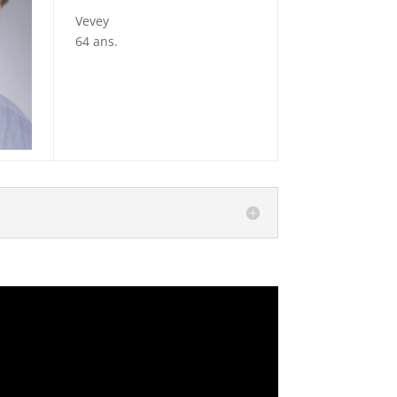
Vevey
64 ans.