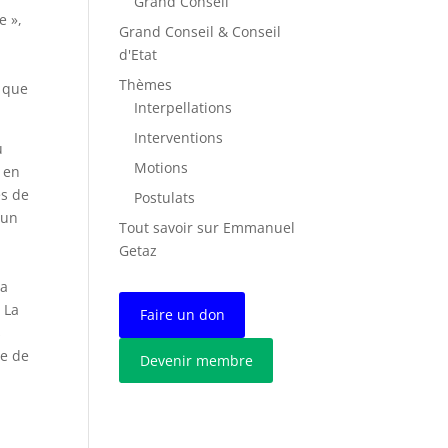
Grand Conseil
e »,
Grand Conseil & Conseil
d'Etat
Thèmes
i que
Interpellations
Interventions
u
Motions
é en
es de
Postulats
 un
Tout savoir sur Emmanuel
Getaz
la
 La
Faire un don
s
le de
Devenir membre