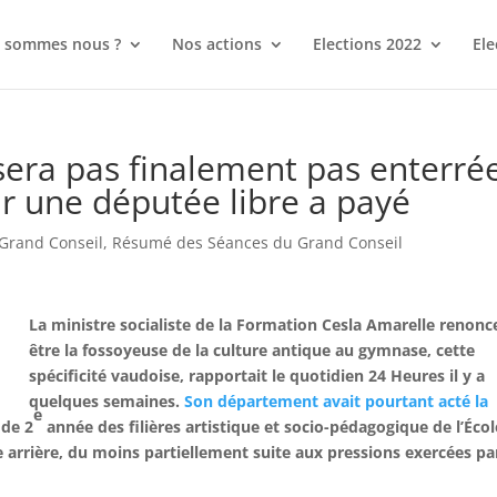
 sommes nous ?
Nos actions
Elections 2022
Ele
sera pas finalement pas enterré
r une députée libre a payé
Grand Conseil
,
Résumé des Séances du Grand Conseil
La ministre socialiste de la Formation Cesla Amarelle renonc
être la fossoyeuse de la culture antique au gymnase, cette
spécificité vaudoise, rapportait le quotidien 24 Heures il y a
quelques semaines.
Son département avait pourtant acté la
e
 de 2
année des filières artistique et socio-pédagogique de l’Éco
he arrière, du moins partiellement suite aux pressions exercées pa