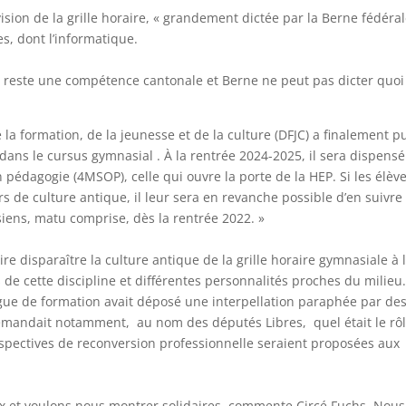
évision de la grille horaire, « grandement dictée par la Berne fédéral
es, dont l’informatique.
 reste une compétence cantonale et Berne ne peut pas dicter quo
la formation, de la jeunesse et de la culture (DFJC) a finalement p
dans le cursus gymnasial . À la rentrée 2024-2025, il sera dispens
 pédagogie (4MSOP), celle qui ouvre la porte de la HEP. Si les élèv
urs de culture antique, il leur sera en revanche possible d’en suivre
asiens, matu comprise, dès la rentrée 2022. »
e disparaître la culture antique de la grille horaire gymnasiale à 
 de cette discipline et différentes personnalités proches du milieu.
gue de formation avait déposé une interpellation paraphée par de
demandait notamment, au nom des députés Libres, quel était le rô
erspectives de reconversion professionnelle seraient proposées aux
 et voulons nous montrer solidaires, commente Circé Fuchs. Nous