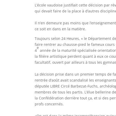
L’école vaudoise justifiait cette décision par r
qui devait faire de la place à d’autres disciplin
Il n’en demeure pas moins que l’enseignement
ce soit en dans en la matière.
Toujours selon 24 Heures, « le Département de 
faire rentrer au chausse-pied le fameux cours 
e
4
année de la maturité spécialisée orientation
la filière artistique perdent quant à eux ce co
facultatif, ouvert par ailleurs à tous les gymn
La décision prise dans un premier temps de fair
rentrée d’août avait scandalisé les enseignants
députée LIBRE Circé Barbezat-Fuchs, archéolo
membres de tous les partis. L’élue bellerine 
la Confédération derrière tout ça, et si des p
profs concernés.
«On est dans la même incompréhension qu’eux