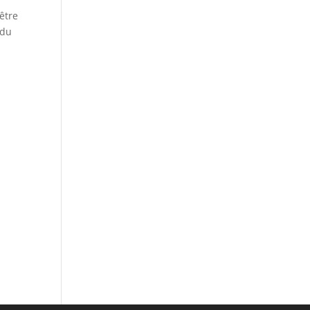
 être
 du