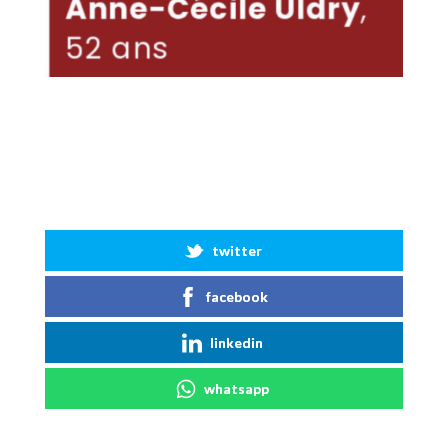
twitter
facebook
linkedin
whatsapp