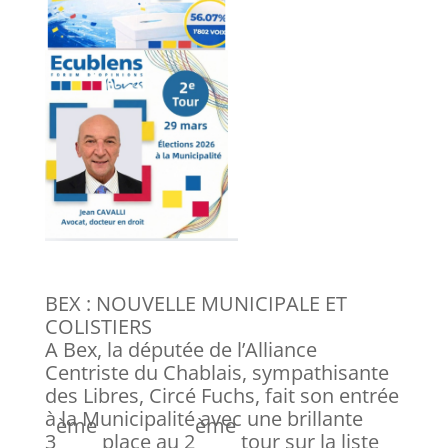
BEX : NOUVELLE MUNICIPALE ET
COLISTIERS
A Bex, la députée de l’Alliance
Centriste du Chablais, sympathisante
des Libres, Circé Fuchs, fait son entrée
à la Municipalité avec une brillante
ème
ème
3
place au 2
tour sur la liste