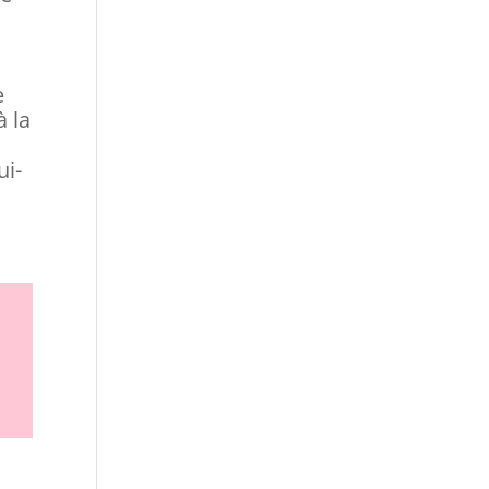
e
à la
ui-
n