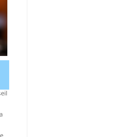
eil
la
le